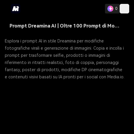
0
Prompt Dreamina AI | Oltre 100 Prompt di Modifica Foto Trendy e Virali
Esplora i prompt AI in stile Dreamina per modifiche
fotografiche virali e generazione di immagini. Copia e incolla i
prompt per trasformare selfie, prodotti o immagini di
riferimento in ritratti realistici, foto di coppia, personaggi
fantasy, poster di prodotti, modifiche DP cinematografiche
e contenuti visivi basati su IA pronti per i social con Media.io.