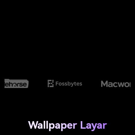
Wallpaper Layar