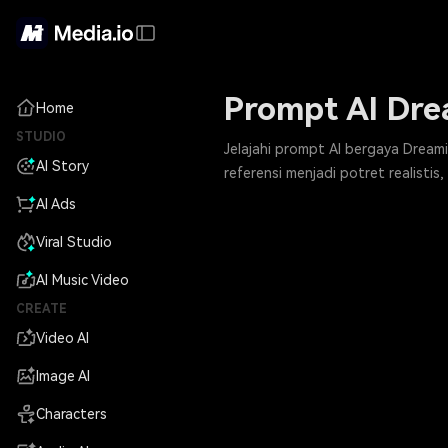
Prompt AI Drea
Home
STUDIO
Jelajahi prompt AI bergaya Dream
AI Story
referensi menjadi potret realistis
AI Ads
Viral Studio
AI Music Video
CREATE
Video AI
Image AI
Characters