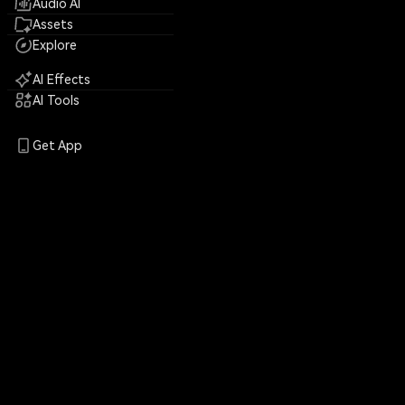
Audio AI
Assets
Explore
AI Effects
AI Tools
Get App