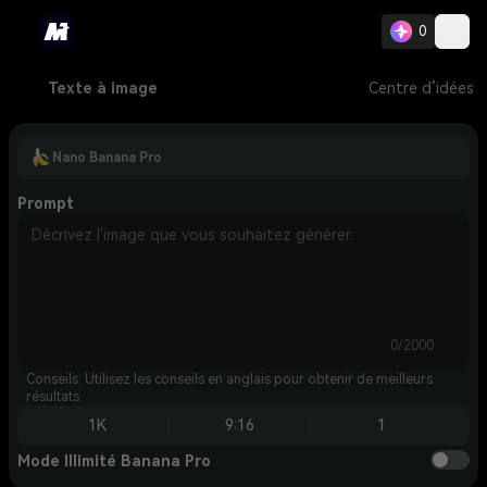
0
Texte à image
Centre d’idées
Nano Banana Pro
Prompt
0/2000
Conseils: Utilisez les conseils en anglais pour obtenir de meilleurs
résultats.
1K
9:16
1
Mode Illimité Banana Pro