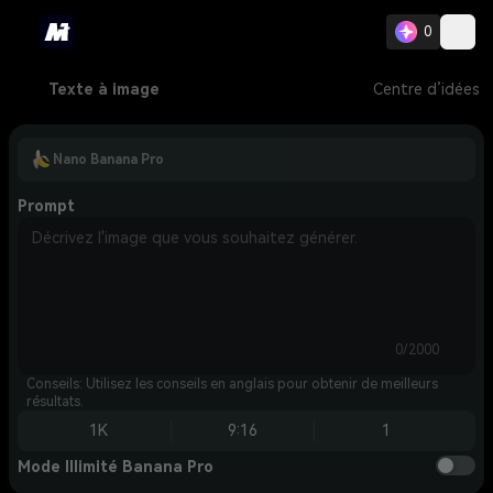
0
Texte à image
Centre d’idées
Nano Banana Pro
Prompt
0/2000
Conseils: Utilisez les conseils en anglais pour obtenir de meilleurs
résultats.
1K
9:16
1
Mode Illimité Banana Pro