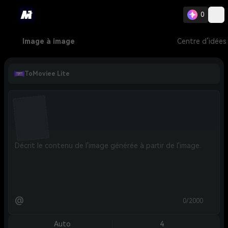
0
Image à image
Centre d’idées
ToMoviee Lite
@
0/2000
Auto
4