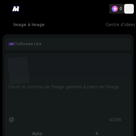
0
Image à image
Centre d’idées
ToMoviee Lite
@
0/2000
Auto
4