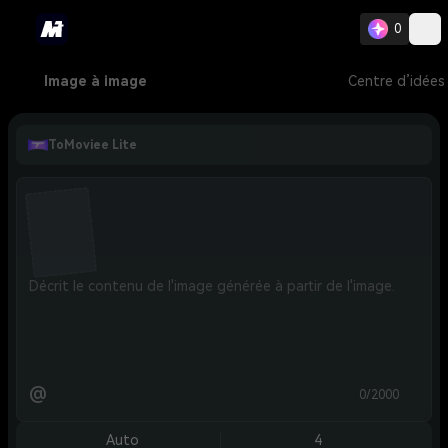
0
Image à image
Centre d’idées
ToMoviee Lite
@
0/2000
Auto
4