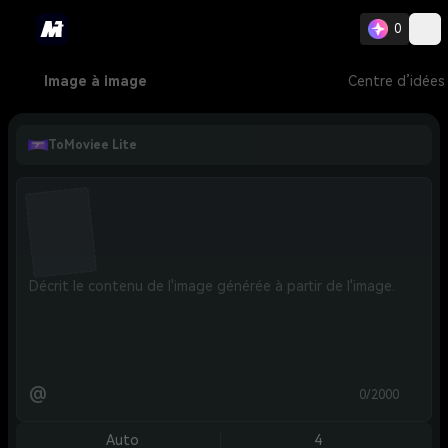
0
Image à image
Centre d’idées
ToMoviee Lite
@
0/2000
Auto
4