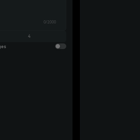
0/2000
4
ges