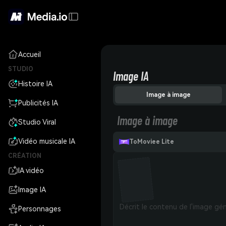
Accueil
STUDIO
Image IA
Histoire IA
Image à image
Publicités IA
Image à image
Studio Viral
Vidéo musicale IA
ToMoviee Lite
CRÉATION
IA vidéo
Image IA
Personnages