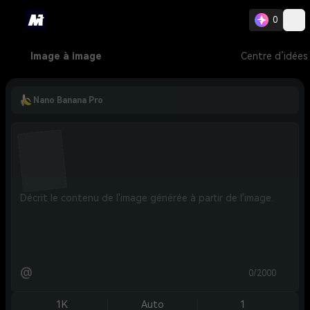
0
Image à image
Centre d’idées
Nano Banana Pro
@
0/2000
1K
Auto
1