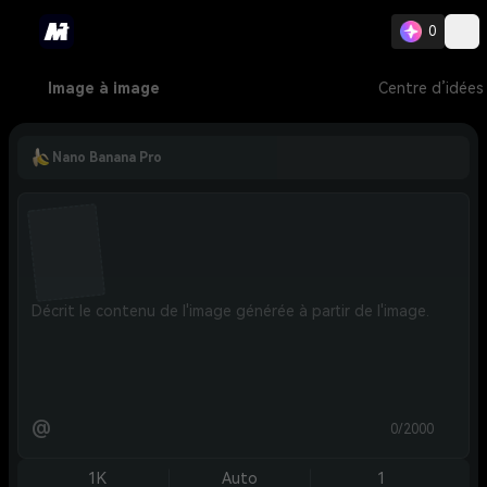
0
Image à image
Centre d’idées
Nano Banana Pro
@
0/2000
1K
Auto
1