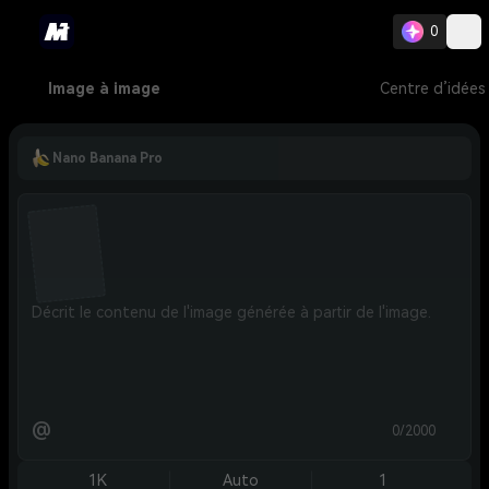
0
Image à image
Centre d’idées
Nano Banana Pro
@
0/2000
1K
Auto
1