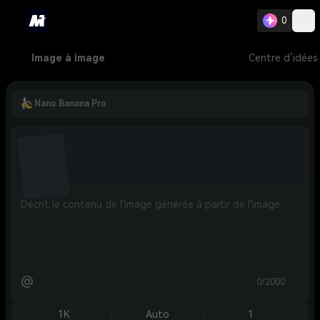
0
Image à image
Centre d’idées
Nano Banana Pro
@
0/2000
1K
Auto
1