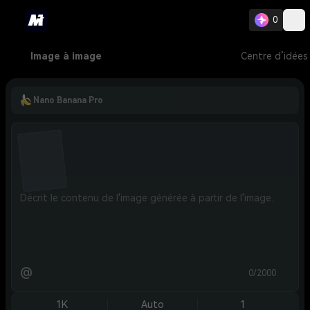
0
Image à image
Centre d’idées
Nano Banana Pro
@
0/2000
1K
Auto
1