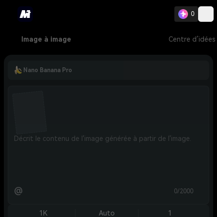
0
Image à image
Centre d’idées
Nano Banana Pro
@
0/2000
1K
Auto
1