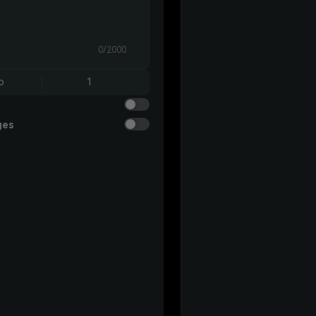
0/2000
o
1
ges