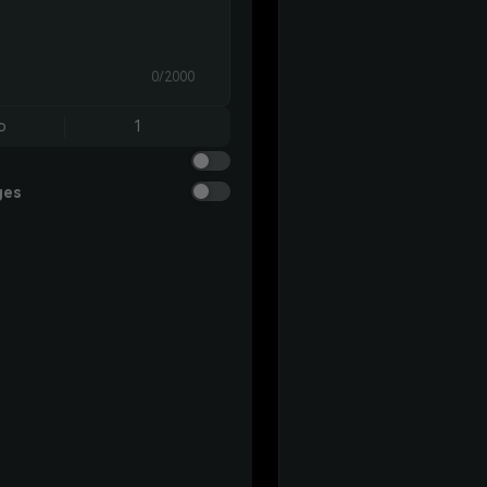
0/2000
o
1
ges