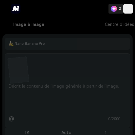
0
Image à image
Centre d’idées
Nano Banana Pro
@
0/2000
1K
Auto
1