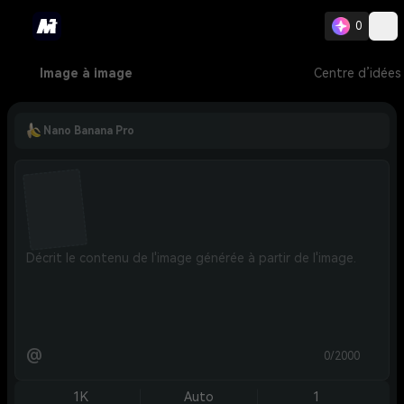
0
Image à image
Centre d’idées
Nano Banana Pro
@
0/2000
1K
Auto
1