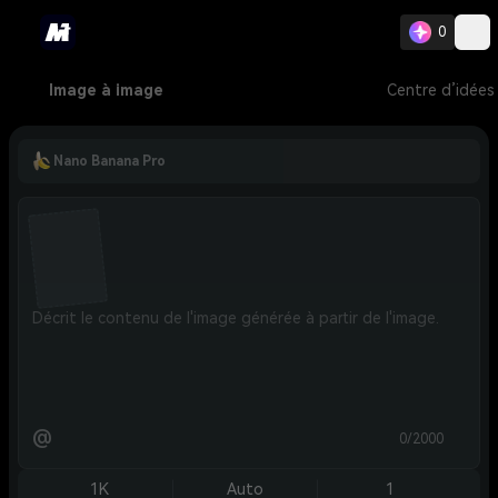
0
Image à image
Centre d’idées
Nano Banana Pro
@
0/2000
1K
Auto
1