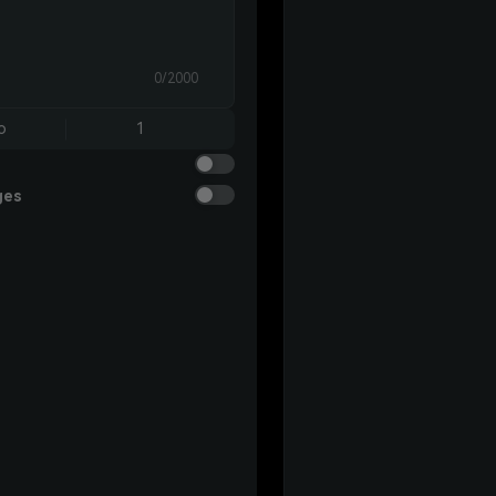
0/2000
o
1
ges