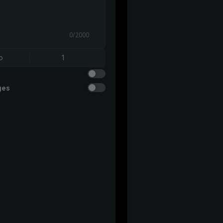
0/2000
o
1
ges