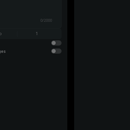
0/2000
o
1
ges