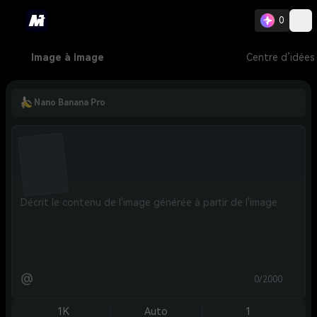
0
Image à image
Centre d’idées
Nano Banana Pro
@
0/2000
1K
Auto
1