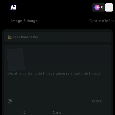
0
Image à image
Centre d’idées
Nano Banana Pro
@
0/2000
1K
Auto
1