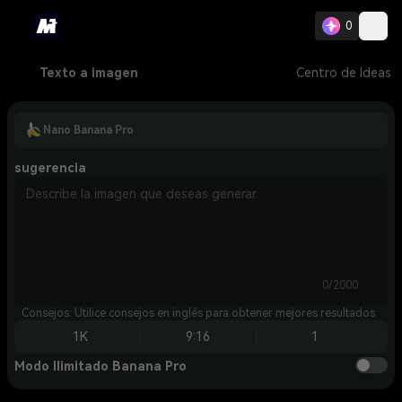
0
Texto a imagen
Centro de Ideas
Nano Banana Pro
sugerencia
0/2000
Consejos: Utilice consejos en inglés para obtener mejores resultados.
1K
9:16
1
Modo Ilimitado Banana Pro