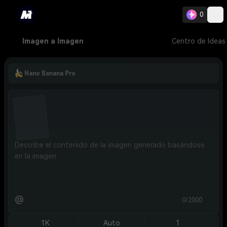
0
Imagen a Imagen
Centro de Ideas
Nano Banana Pro
@
0/2000
1K
Auto
1