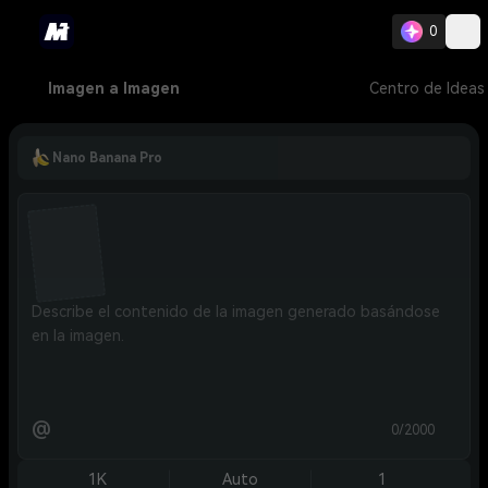
0
Imagen a Imagen
Centro de Ideas
Nano Banana Pro
@
0/2000
1K
Auto
1