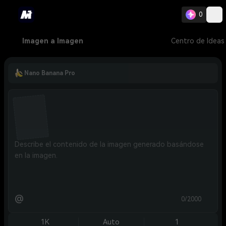
0
Imagen a Imagen
Centro de Ideas
Nano Banana Pro
@
0/2000
1K
Auto
1