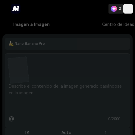
0
Imagen a Imagen
Centro de Ideas
Nano Banana Pro
@
0/2000
1K
Auto
1