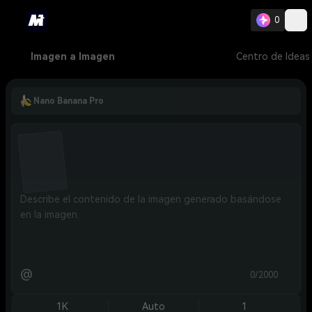
0
Imagen a Imagen
Centro de Ideas
Nano Banana Pro
@
0/2000
1K
Auto
1