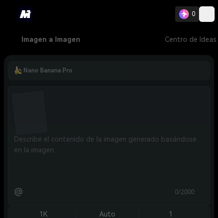
0
Imagen a Imagen
Centro de Ideas
Nano Banana Pro
@
0/2000
1K
Auto
1