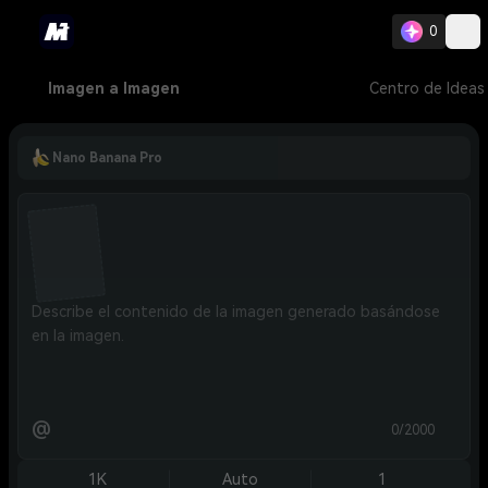
0
Imagen a Imagen
Centro de Ideas
Nano Banana Pro
@
0/2000
1K
Auto
1