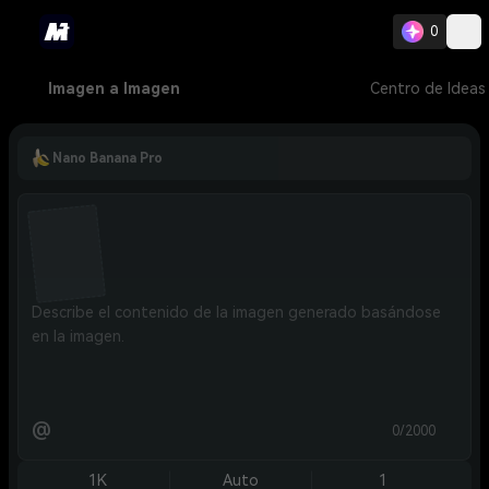
0
Imagen a Imagen
Centro de Ideas
Nano Banana Pro
@
0/2000
1K
Auto
1