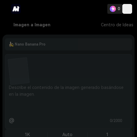
0
Imagen a Imagen
Centro de Ideas
Nano Banana Pro
@
0/2000
1K
Auto
1