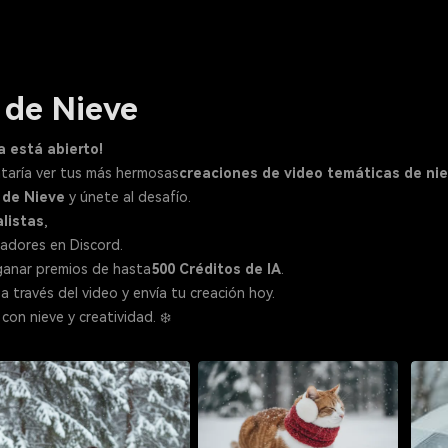
 de Nieve
a está abierto!
antaría ver tus más hermosas
creaciones de video temáticas de ni
 de Nieve
y únete al desafío.
alistas
,
nadores en Discord.
ganar premios de hasta
500 Créditos de IA
.
 a través del video y envía tu creación hoy.
on nieve y creatividad. ❄️