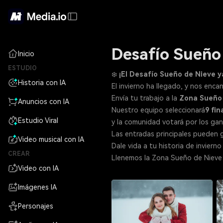
Desafío Sueño
Inicio
ESTUDIO
❄️
¡El Desafío Sueño de Nieve y
Historia con IA
El invierno ha llegado, y nos enc
Envía tu trabajo a la
Zona Sueño
Anuncios con IA
Nuestro equipo seleccionará
9 fin
Estudio Viral
y la comunidad votará por los ga
Las entradas principales pueden 
Video musical con IA
Dale vida a tu historia de invierno
CREAR
Llenemos la Zona Sueño de Nieve c
Video con IA
Imágenes IA
Personajes