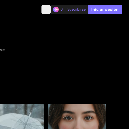
Iniciar sesión
0
Suscribirse
eve
.