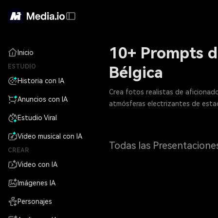
10+ Prompts de
Inicio
ESTUDIO
Bélgica
Historia con IA
Crea fotos realistas de aficionado
Anuncios con IA
atmósferas electrizantes de estad
Estudio Viral
Video musical con IA
Todas las Presentacione
CREAR
Video con IA
Imágenes IA
Personajes