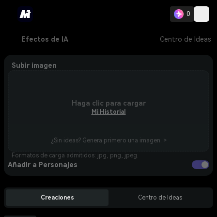
0
Efectos de IA
Centro de Ideas
Subir imagen
Haga clic para cargar
Mi Historial
¿Sin ideas? Genera primero una imagen. >
Formatos de carga admitidos: jpg, png, jpeg.
Añadir a Personajes
Creaciones
Centro de Ideas