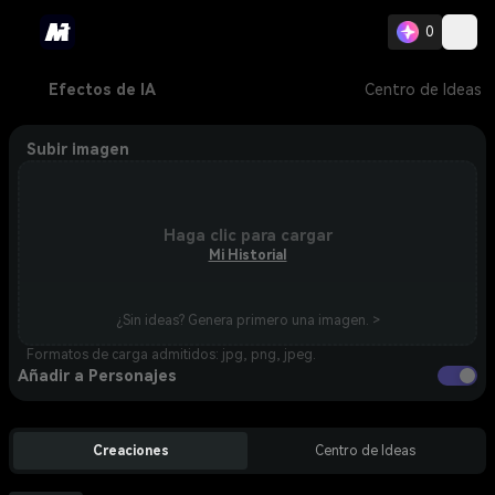
0
Efectos de IA
Centro de Ideas
Subir imagen
Haga clic para cargar
Mi Historial
¿Sin ideas? Genera primero una imagen. >
Formatos de carga admitidos: jpg, png, jpeg.
Añadir a Personajes
Creaciones
Centro de Ideas