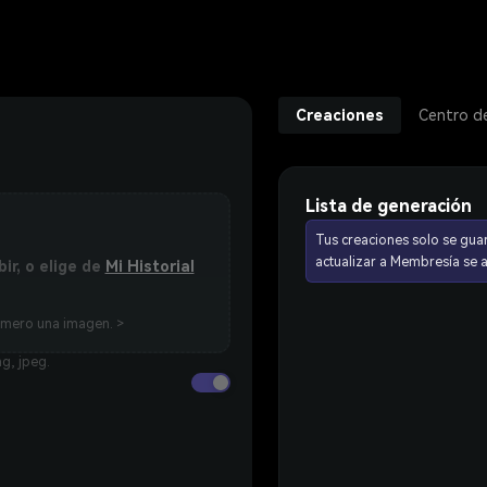
Creaciones
Centro d
Lista de generación
Tus creaciones solo se gua
actualizar a Membresía se
bir, o elige de
Mi Historial
imero una imagen. >
g, jpeg.