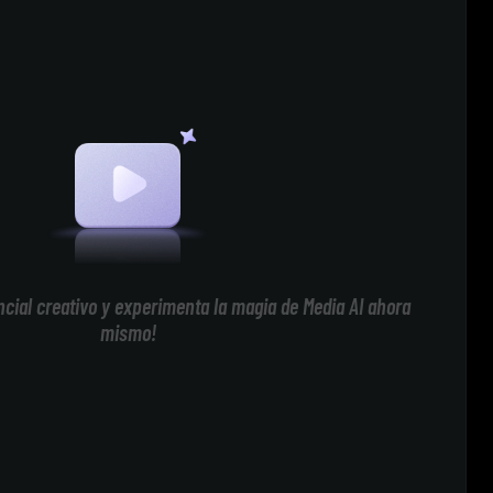
cial creativo y experimenta la magia de Media AI ahora
mismo!