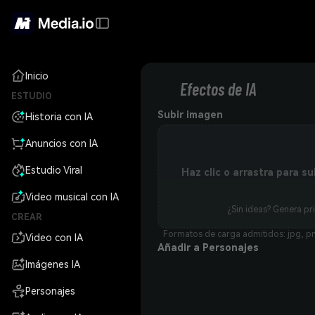
Inicio
Efectos de IA
ESTUDIO
Subir imagen
Historia con IA
Anuncios con IA
Estudio Viral
Haz clic o arrastra para su
Video musical con IA
¿Sin ideas? Genera pr
CREAR
Formatos de carga admitidos: jpg, pn
Video con IA
Añadir a Personajes
Imágenes IA
Personajes