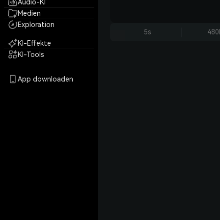
Audio-KI
Medien
Exploration
5s
480
KI-Effekte
KI-Tools
App downloaden