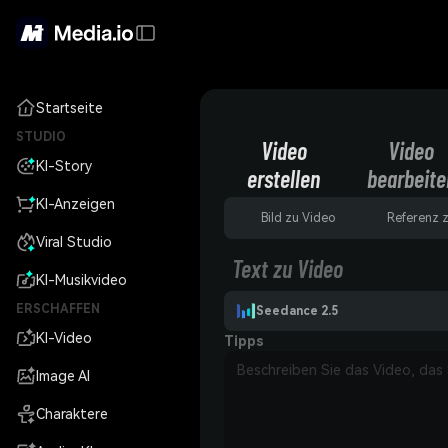
Startseite
STUDIO
Video
Video
KI-Story
erstellen
bearbeite
KI-Anzeigen
Bild zu Video
Referenz 
Viral Studio
Text zu Video
KI-Musikvideo
ERSCHAFFEN
Seedance 2.5
KI-Video
Tipps
Image AI
Charaktere