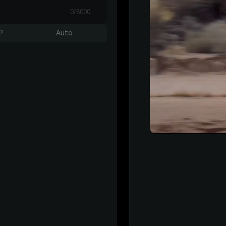
0/8000
P
Auto