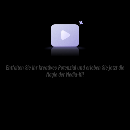
Entfalten Sie Ihr kreatives Potenzial und erleben Sie jetzt die
Magie der Media-KI!