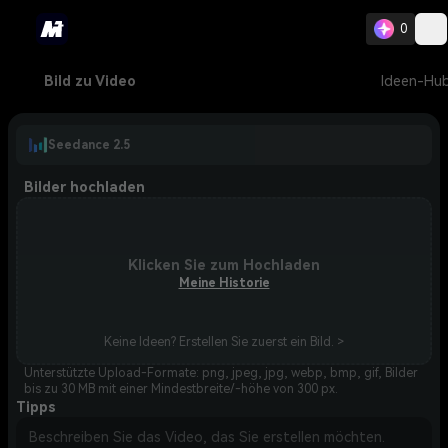
0
Bild zu Video
Ideen-Hu
Seedance 2.5
Bilder hochladen
Klicken Sie zum Hochladen
Meine Historie
Keine Ideen? Erstellen Sie zuerst ein Bild. >
Unterstützte Upload-Formate: png, jpeg, jpg, webp, bmp, gif, Bilder
bis zu 30 MB mit einer Mindestbreite/-höhe von 300 px.
Tipps