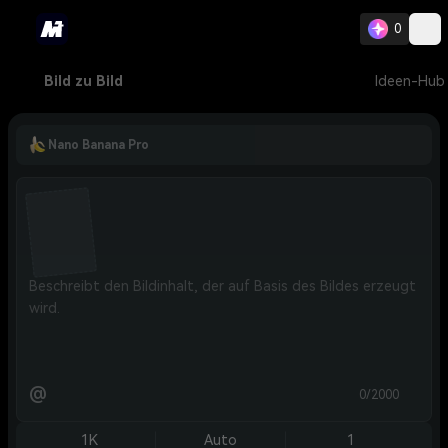
0
Bild zu Bild
Ideen-Hub
Nano Banana Pro
@
0/2000
1K
Auto
1