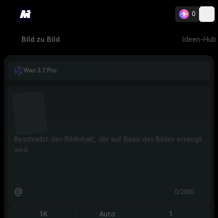
0
Bild zu Bild
Ideen-Hub
Wan 2.7 Pro
@
0/2000
1K
Auto
1