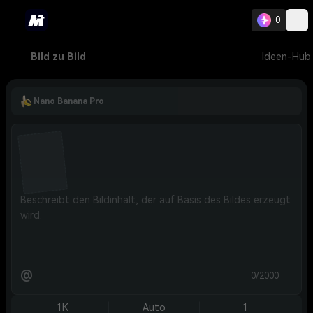
0
Bild zu Bild
Ideen-Hub
Nano Banana Pro
@
0/2000
1K
Auto
1