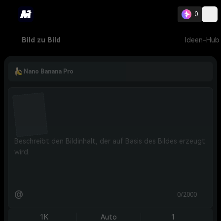
0
Bild zu Bild
Ideen-Hub
Nano Banana Pro
@
0/2000
1K
Auto
1