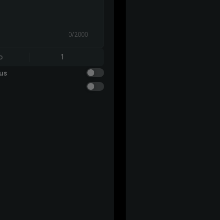
0/2000
o
1
us