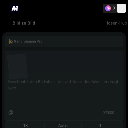
0
Bild zu Bild
Ideen-Hub
Nano Banana Pro
@
0/2000
1K
Auto
1