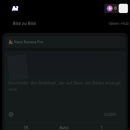
0
Bild zu Bild
Ideen-Hub
Nano Banana Pro
@
0/2000
1K
Auto
1